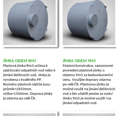
JÍMKA OBJEM 8M3
JÍMKA OBJEM 9M3
Plastová jímka 8m3 určena k
Masivní konstrukce, samonosné
zadržování odpadních vod nebo k
provedení plastové jímky o
jímání dešťových vod. Jímka je
objemu 9m3 za bezkonkurenční
vyrobena z kvalitního PP.
cenu. Využijte dopravy zdarma
Rozměry plastové nádrže jsou:
po celé ČR. Plastovou jímku je
průměr=2650mm,
možné využít na jímání dešťových
výška=1500mm. Doprava jímky
vod a tím ušetřit peníze za vodu!
je zdarma po celé ČR.
Jímku 9m3 je možné využít i na
jímání odpadních vod.