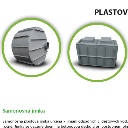
Sa­mo­nos­ná jímka
Sa­mo­nos­ná plas­to­vá jímka ur­če­na k jí­má­ní od­pad­ních či deš­ťo­vých vod
roč­né. Jímka se usa­zu­je dnem na be­to­no­vou desku a při po­stup­ném pl­n