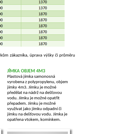
av­kům zá­kaz­ní­ka, úpra­va výšky či prů­mě­ru
JÍMKA OBJEM 4M3
Plastová jímka samonosná
vyrobena z polypropylenu, objem
jímky 4m3. Jímku je možné
předělat na nádrž na dešťovou
vodu. Jímku je možné opatřit
přepadem. Jímku je možné
využívat jako jímku odpadní či
jímku na dešťovou vodu. Jímka je
opatřena vtokem, komínkem.