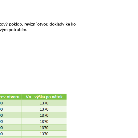
­vý po­klop, re­viz­ní otvor, do­kla­dy ke ko­
ko­vým po­trubím.