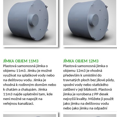
JÍMKA OBJEM 11M3
JÍMKA OBJEM 12M3
Plastová samonosná jímka o
Plastová samonosná jimka o
objemu 11m3. Jímku je možné
objemu 12m3 je vhodná
využívat na splaškové vody nebo
především k umístění do
na dešťovou vodu. Jímka je
travnatých ploch bez jílové půdy,
vhodná k rodinným domům nebo
spodní vody nebo statického
k chatám a chalupám. Jímka
zatížení v její blízkosti. Plastová
11m3 najde uplatnění tam, kde
jimka je vyrobena z PP desek
není možné se napojit na
nejvyšší kvality. Můžete ji použít
veřejnou kanalizaci.
jako jimku na dešťovou vodu
nebo jako jimku na odpadní
vodu.
...více >>