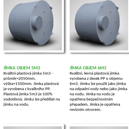
JÍMKA OBJEM 5M3
JÍMKA OBJEM 6M3
Kvalitní plastová jímka 5m3 -
Kvalitní, levná plastová jímka
průměr=2050mm,
vyrobena z desek PP o objemu
výška=1500mm. Jímka plastová
6m3. Jímku lze použít jako jímka
je vyrobena z kvalitního PP.
na odpadní vody nebo jako jímka
Plastová jímka 5m3 je 100%
na vodu. Jímka na vodu je
vodotěsná. Jímku lze předělat na
opatřena bezpečnostním
jímku na vodu.
přepadem. Jímka je opatřena
revizním otvorem.