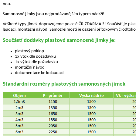
nou.
Sa­mo­nos­né jímky jsou nej­pro­dá­va­něj­ším typem ná­dr­ží!
Veš­ke­ré typy jímek do­pra­vu­je­me po celé ČR ZDAR­MA!!! Sou­čás­tí je plas­to
lauda­ci, mon­táž­ní návod. Sa­mo­zřej­mos­tí je osa­ze­ní pří­to­ko­vým či od­to­
Sou­čás­tí do­dáv­ky plas­to­vé sa­mo­nos­né jímky je:
plas­to­vý po­klop
1x vtok dle po­ža­dav­ku
1x výtok dle po­ža­dav­ku
mon­táž­ní návod
do­ku­men­ta­ce ke ko­lauda­ci
Stan­dard­ní roz­mě­ry plas­to­vých sa­mo­nos­ných jímek