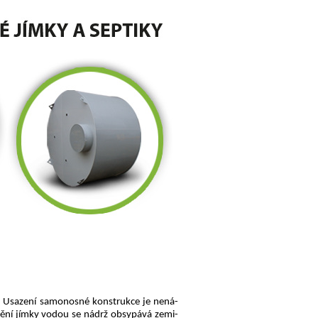
. Usa­ze­ní sa­mo­nos­né kon­struk­ce je ne­ná­
ě­ní jímky vodou se nádrž ob­sy­pá­vá ze­mi­