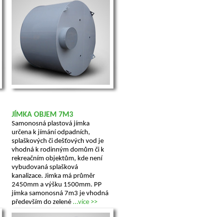
JÍMKA OBJEM 7M3
Samonosná plastová jímka
určena k jímání odpadních,
splaškových či dešťových vod je
vhodná k rodinným domům či k
rekreačním objektům, kde není
vybudovaná splašková
kanalizace. Jimka má průměr
2450mm a výšku 1500mm. PP
jímka samonosná 7m3 je vhodná
především do zelené
...více >>