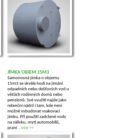
JÍMKA OBJEM 15M3
Samonosná jímka o objemu
15m3 se skvěle hodí na jímání
odpadních nebo dešťových vod u
větších rodinných domů nebo
penzionů. Své využití najde jako
retenční nádrž i tam, kde není
možné vybudovat vsakovací
jímku. Při použití zadržené vody
na zálivku, mytí automobilů,
praní
...více >>