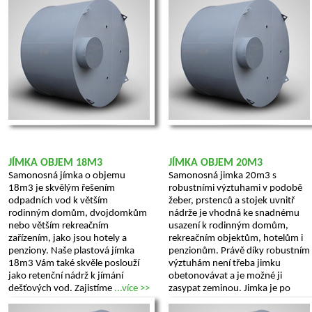
JÍMKA OBJEM 18M3
JÍMKA OBJEM 20M3
Samonosná jímka o objemu
Samonosná jimka 20m3 s
18m3 je skvělým řešením
robustními výztuhami v podobě
odpadních vod k větším
žeber, prstenců a stojek uvnitř
rodinným domům, dvojdomkům
nádrže je vhodná ke snadnému
nebo větším rekreačním
usazení k rodinným domům,
zařízením, jako jsou hotely a
rekreačním objektům, hotelům i
penziony. Naše plastová jímka
penzionům. Právě díky robustním
18m3 Vám také skvěle poslouží
výztuhám není třeba jimku
jako retenční nádrž k jímání
obetonovávat a je možné ji
dešťových vod. Zajistíme
...více >>
zasypat zeminou. Jimka je po
zasypání pochozí a pojezdová