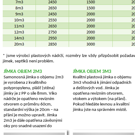
* jsme vý­rob­ci plas­to­vých ná­dr­ží, roz­mě­ry lze vždy při­způ­so­bit po­ža­d
jímek, sep­ti­ků není pro­blém.
JÍMKA OBJEM 2M3
JÍMKA OBJEM 3M3
Samonosná jímka o objemu 2m3
Kvalitní plastová jímka o objemu
je vyrobena z kvalitního
3m3 vhodná k jímání odpadních
polypropylenu, plášť (stěna)
a dešťových vod. Jímka je
jímky je z PP o síle 8mm. Víko
opatřena revizním otvorem,
nádrže je opatřeno revizním
vtokem a výtokem (na přání).
otvorem o průměru 60cm,
Pokud hledáte levnou a kvalitní
standardní výška je 20cm – na
jímku jste na správném místě.
přání je možno upravit. Jímka
2m3 je dále opatřena závěsnými
oky pro snadné usazení do
výkopu.
...více >>