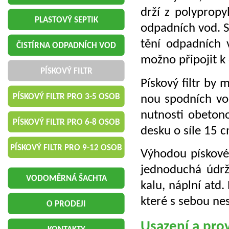
dr­ží z po­ly­pro­p
PLASTOVÝ SEPTIK
od­pad­ních vod. S
tě­ní od­pad­ních v
ČISTÍRNA ODPADNÍCH VOD
možno při­po­jit k d
PÍSKOVÝ FILTR
Pís­ko­vý filtr by
PÍSKOVÝ FILTR PRO 3-5 OSOB
nou spod­ních vod
nut­nos­ti obe­to­n
PÍSKOVÝ FILTR PRO 6-8 OSOB
desku o síle 15 c
PÍSKOVÝ FILTR PRO 9-12 OSOB
Vý­ho­dou pís­ko­vé
jed­no­du­chá údrž
VODOMĚRNÁ ŠACHTA
kalu, ná­pl­ní atd. 
které s sebou nese
O PRODEJI
Usa­ze­ní a pro­v