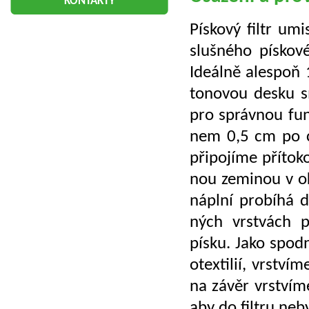
KONTAKTY
Pís­ko­vý filtr umis
sluš­né­ho pís­ko­v
Ide­ál­ně ale­spoň
to­no­vou desku s
pro správ­nou funk­
nem 0,5 cm po ce
při­po­jí­me pří­to­
nou ze­mi­nou v okol
ná­pl­ní pro­bí­há 
ných vrst­vách p
písku. Jako spod­
o­tex­ti­lií, vrst­v
na závěr vrst­ví­me
aby do fil­tru ne­by