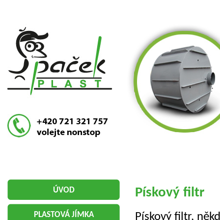
Pís­ko­vý filtr
ÚVOD
Pís­ko­vý filtr, něk
PLASTOVÁ JÍMKA