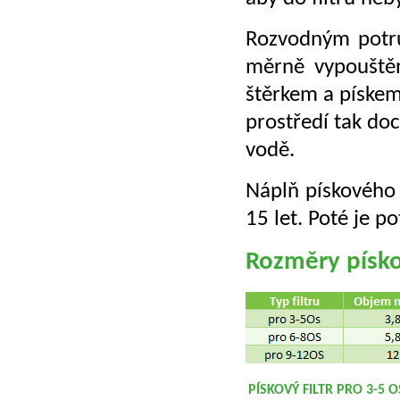
Roz­vod­ným po­tru
měr­ně vy­pouš­tě
štěr­kem a pís­kem,
pro­stře­dí tak do­c
vodě.
Náplň pís­ko­vé­ho f
15 let. Poté je po­t
Roz­mě­ry pís­ko­
PÍSKOVÝ FILTR PRO 3-5 